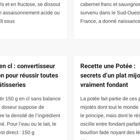
ls et en fructose, se dissout
cabernet franc et sauvigno
n assaisonnement acide ou
survenu dans le Sud-Ouest
ît sous
France, a donné naissanc
en cl : convertisseur
Recette une Potée :
n pour réussir toutes
secrets d’un plat mij
âtisseries
vraiment fondant
ir 150 g en cl sans balance
La potée fait partie de ces 
re doseur suppose de
mijotés dont tout le monde
re la densité de l’ingrédient
le principe, mais dont le ré
é. Pour l’eau ou le lait, le
oscille entre fondant parfait
est direct : 150 g
bouillon fade noyant des 