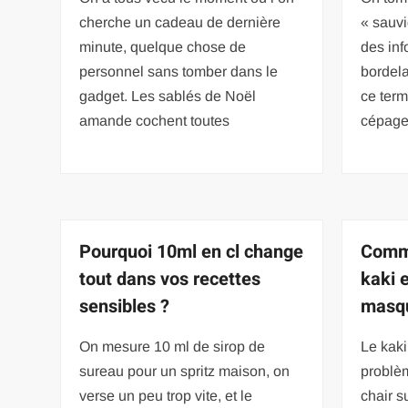
cherche un cadeau de dernière
« sauvi
minute, quelque chose de
des inf
personnel sans tomber dans le
bordela
gadget. Les sablés de Noël
ce term
amande cochent toutes
cépage 
Pourquoi 10ml en cl change
Comm
tout dans vos recettes
kaki 
sensibles ?
masqu
On mesure 10 ml de sirop de
Le kaki
sureau pour un spritz maison, on
problèm
verse un peu trop vite, et le
chair s