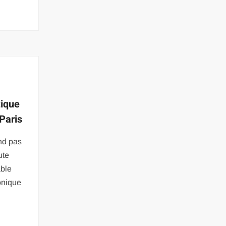
tique
Paris
end pas
ute
able
onique