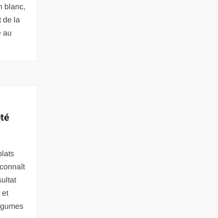
n blanc,
 de la
e au
oté
plats
 connaît
sultat
 et
légumes