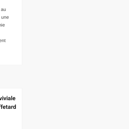
 au
c une
mie
ent
viviale
fetard