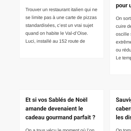
pour 
Trouver un restaurant italien qui ne
se limite pas à une carte de pizzas
On sort
standardisées, c’est un vrai sujet
cuire d
quand on habite le Val-d’Oise.
oscille
Luci, installé au 152 route de
extrême
ou rédu
Le tem
Et si vos Sablés de Noël
Sauvi
amande devenaient le
caber
cadeau gourmand parfait ?
les di
On a tous vécu le moment où l’on
On tom