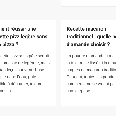
nt réussir une
Recette macaron
ette pizz légère sans
traditionnel : quelle 
à pizza ?
d’amande choisir ?
gette pizz sans pâte séduit
La poudre d’amande condi
promesse de légèreté, mais
la texture, le lissé et la te
ltat déçoit souvent : base
coques de macaron traditio
gne dans l’eau, galette
Pourtant, toutes les poudr
ble à découper, texture
commerce ne se valent pas,
ous la
choix repose