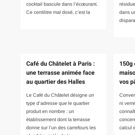
cocktail bascule dans l’écœurant.
résidue
Ce centilitre mal dosé, c’est la
dans u
dispara
Café du Châtelet à Paris :
150g 
une terrasse animée face
maiso
au quartier des Halles
vos p
Le Café du Châtelet désigne un
Convert
type d’adresse que le quartier
ni ver
produit en nombre : un
connaît
établissement dont la terrasse
concern
donne sur l’un des carrefours les
calcul 