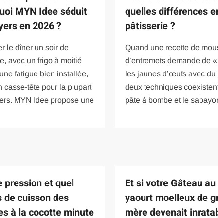
uoi MYN Idee séduit
quelles différences e
oyers en 2026 ?
pâtisserie ?
r le dîner un soir de
Quand une recette de mou
, avec un frigo à moitié
d’entremets demande de «
 une fatigue bien installée,
les jaunes d’œufs avec du 
n casse-tête pour la plupart
deux techniques coexistent 
yers. MYN Idee propose une
pâte à bombe et le sabayo
e pression et quel
Et si votre Gâteau au
 de cuisson des
yaourt moelleux de g
es à la cocotte minute
mère devenait inratab