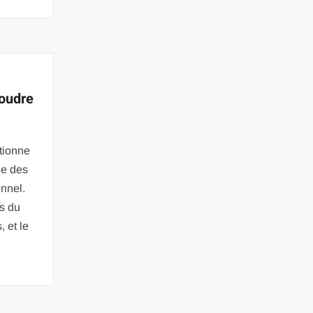
poudre
tionne
nue des
nnel.
es du
 et le