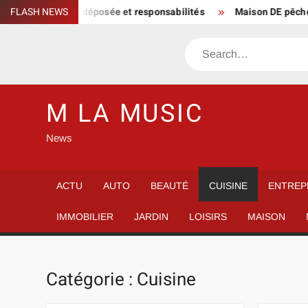
Skip
AACT jamais déposée et responsabilités
FLASH NEWS
Maison DE pêcheur à ven
to
content
Search
M LA MUSIC
News
ACTU
AUTO
BEAUTÉ
CUISINE
ENTREP
IMMOBILIER
JARDIN
LOISIRS
MAISON
Catégorie :
Cuisine