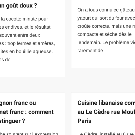
un goût doux ?
On a tous connu ce gâteau
yaourt qui sort du four ave
 la cocotte minute pour
croûte correcte, mais une 
es endives, et le résultat
compacte et sèche dès le
 souvent entre deux
lendemain. Le problème vi
s : trop fermes et amères,
rarement de
ites en bouillie aqueuse.
ps de
gnon franc ou
Cuisine libanaise con
net franc : comment
au Le Cèdre rue Mouf
stinguer ?
Paris
be souvent sur l’expression
Le Cèdre, installé au 6 rue