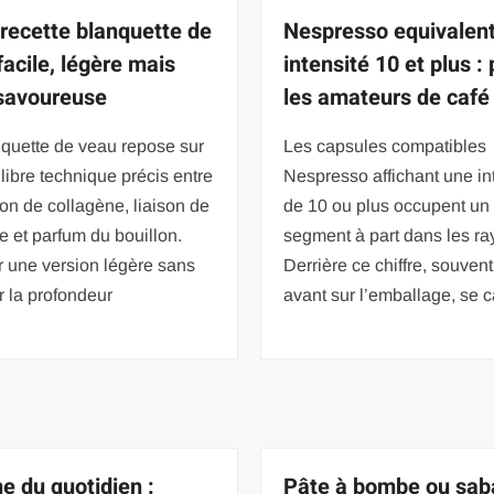
 recette blanquette de
Nespresso equivalen
facile, légère mais
intensité 10 et plus :
 savoureuse
les amateurs de café
nquette de veau repose sur
Les capsules compatibles
libre technique précis entre
Nespresso affichant une in
ion de collagène, liaison de
de 10 ou plus occupent un
e et parfum du bouillon.
segment à part dans les ra
 une version légère sans
Derrière ce chiffre, souven
er la profondeur
avant sur l’emballage, se 
ne du quotidien :
Pâte à bombe ou sab