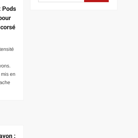
t Pods
 pour
 corsé
tensité
yons.
t mis en
cache
ayon :