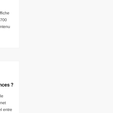
ffiche
 700
intenu
ences ?
le
rnet
l entre