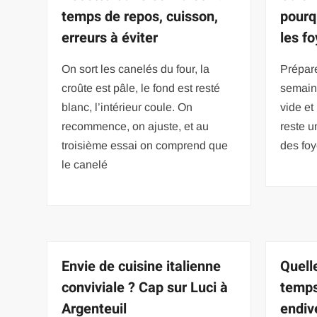
temps de repos, cuisson,
pourq
erreurs à éviter
les f
On sort les canelés du four, la
Prépare
croûte est pâle, le fond est resté
semaine
blanc, l’intérieur coule. On
vide et
recommence, on ajuste, et au
reste u
troisième essai on comprend que
des fo
le canelé
Envie de cuisine italienne
Quell
conviviale ? Cap sur Luci à
temps
Argenteuil
endiv