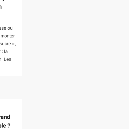
n
sse ou
 monter
sucre »,
: la
n. Les
rand
le ?